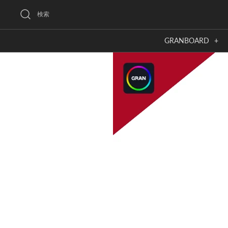
Skip
検索
to
content
GRANBOARD
+