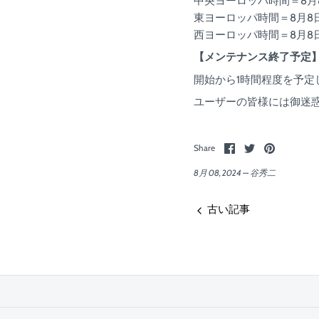
中央ヨーロッパ時間＝8月8日
東ヨーロッパ時間＝8月8日 
西ヨーロッパ時間＝8月8日 
【メンテナンス終了予定
開始から1時間程度を予
ユーザーの皆様には御迷
Share
Share
Pin
Share
on
on
the
Facebook
Twitter
main
8月 08, 2024 —
谷秀二
image
古い記事