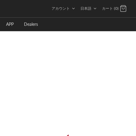
言
アカウント
日本語
カート (0)
語
APP
Dealers