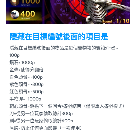
隱藏在目標編號後面的項目是
隱藏在目標編號後面的物品是每個寶物箱的寶箱x1~x5 =
100p
鑽石= 1000p
金條=使得分翻倍
白色頭骨= -100p
紫色頭骨= -300p
紅色頭骨= -500p
手榴彈=- 1000p
靶心頭骨=跳過下一個回合/遊戲結束（僅限單人遊戲模式）
刀=從另一位玩家偷取總計300p
劍=從另一位玩家偷取總計600p
盾牌=防止任何負面影響（一次使用）