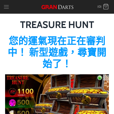
跳
(0)
到
內
容
TREASURE HUNT
您的運氣現在正在審判
中！ 新型遊戲，尋寶開
始了！