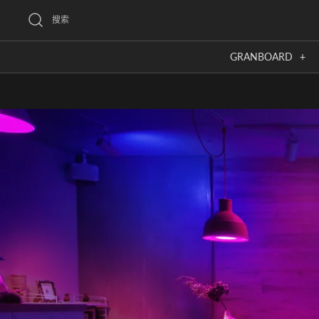
跳
搜索
到
內
GRANBOARD
+
容