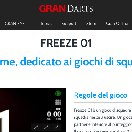
GRAN EYE
+
Topics
Support
Store
Gran Online
FREEZE 01
e, dedicato ai giochi di sq
Regole del gioco
Freeze 01 è un gioco di squadra d
squadra riesce a uscire. Un gioc
partner è inferiore al punteggio 
Il gioco può essere giocato in 2v