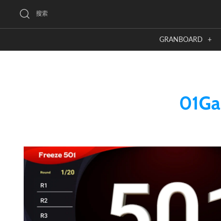
跳
搜索
到
內
GRANBOARD
+
容
01Gam