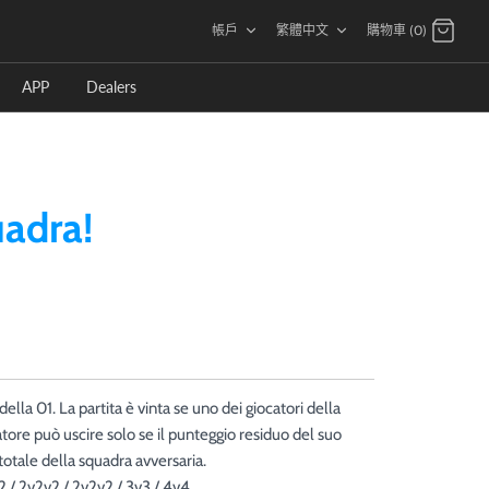
語
帳戶
繁體中文
購物車 (0)
言
APP
Dealers
uadra!
ella 01. La partita è vinta se uno dei giocatori della
atore può uscire solo se il punteggio residuo del suo
totale della squadra avversaria.
2 / 2v2v2 / 2v2v2 / 3v3 / 4v4.