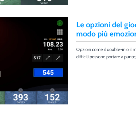
Le opzioni del gio
modo più emozion
Opzioni come il double-in o il m
difficili possono portare a punteg