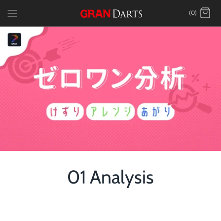
跳
(0)
到
內
容
01 Analysis