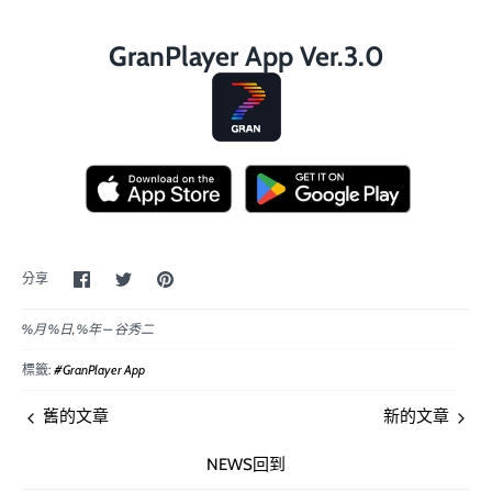
GranPlayer App Ver.3.0
在
分
固
分享
臉
享
定
書
到
主
上
推
圖
%月 %日, %年 —
谷秀二
分
特
享
標籤:
#GranPlayer App
舊的文章
新的文章
NEWS回到