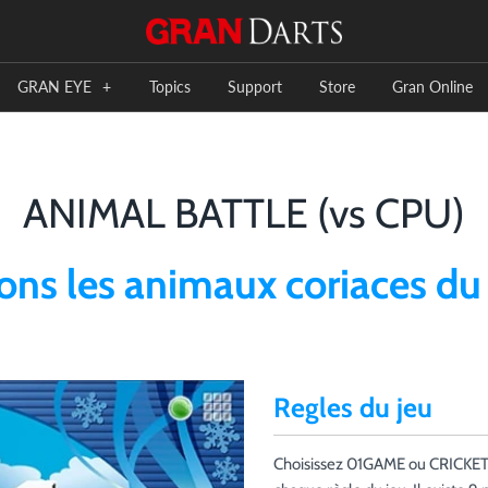
GRAN EYE
+
Topics
Support
Store
Gran Online
ANIMAL BATTLE (vs CPU)
ons les animaux coriaces d
Regles du jeu
Choisissez 01GAME ou CRICKET. S