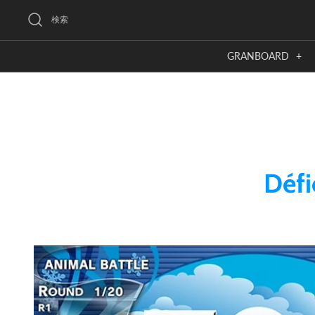
Skip
検索
to
content
GRANBOARD
+
Défi