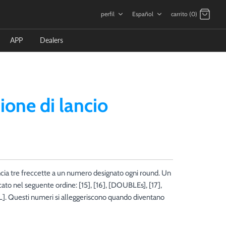
言
perfil
Español
carrito (0)
語
APP
Dealers
ione di lancio
ncia tre freccette a un numero designato ogni round. Un
to nel seguente ordine: [15], [16], [DOUBLEs], [17],
LL]. Questi numeri si alleggeriscono quando diventano