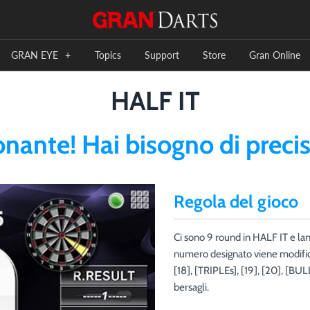
GRAN EYE
+
Topics
Support
Store
Gran Online
HALF IT
ante! Hai bisogno di precis
Regola del gioco
Ci sono 9 round in HALF IT e la
numero designato viene modifica
[18], [TRIPLEs], [19], [20], [BU
bersagli.