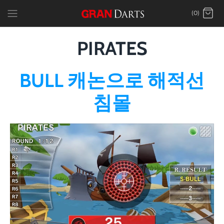
Skip
(0)
to
content
PIRATES
BULL 캐논으로 해적선
침몰