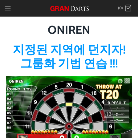
Skip
(0)
to
content
ONIREN
지정된 지역에 던지자!
그룹화 기법 연습 !!!