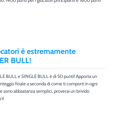
o: 1400 punti per i giocatori principianti e 1800 punti
iocatori è estremamente
PER BULL!
UBLE BULL e SINGLE BULL è di 50 punti! Apporta un
eggio finale a seconda di come ti comporti in ogni
e sono abbastanza semplici, proverai un brivido
ci!