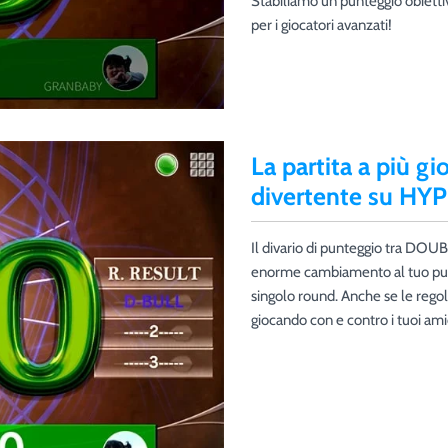
Stabiliamo un punteggio obiettiv
per i giocatori avanzati!
La partita a più g
divertente su HY
Il divario di punteggio tra DO
enorme cambiamento al tuo punt
singolo round. Anche se le regol
giocando con e contro i tuoi ami