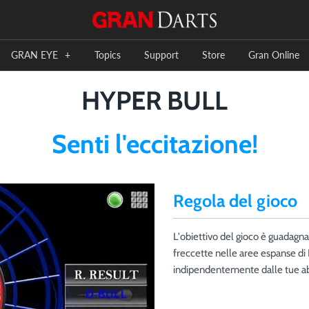
GRAN EYE
+
Topics
Support
Store
Gran Online
HYPER BULL
Senti l'eccitazione!
Regola del gioco
L'obiettivo del gioco è guadagn
freccette nelle aree espanse di 
indipendentemente dalle tue abil