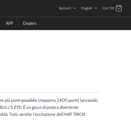
Language
Account
English
Cart (0)
APP
Dealers
are più punti possibile (massimo 2400 punti) lanciando
BULL'S EYE. È un gioco di pratica divertente
ità. Tutti, sentite l'eccitazione dell'HAT TRICK!