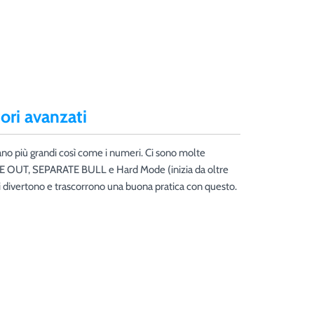
ori avanzati
tano più grandi così come i numeri. Ci sono molte
OUT, SEPARATE BULL e Hard Mode (inizia da oltre
si divertono e trascorrono una buona pratica con questo.