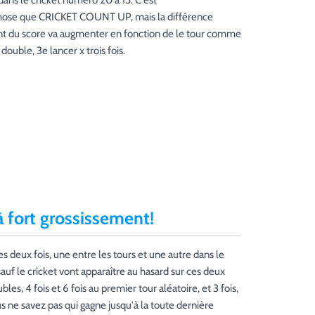
dans le cricket numéro 20 à 15. C'est
se que CRICKET COUNT UP, mais la différence
nt du score va augmenter en fonction de le tour comme
 double, 3e lancer x trois fois.
 fort grossissement!
es deux fois, une entre les tours et une autre dans le
auf le cricket vont apparaître au hasard sur ces deux
es, 4 fois et 6 fois au premier tour aléatoire, et 3 fois,
ous ne savez pas qui gagne jusqu'à la toute dernière