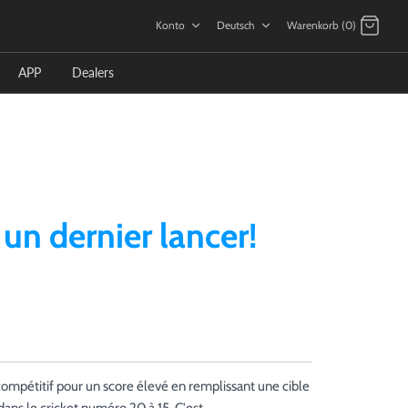
言
Konto
Deutsch
Warenkorb (0)
語
APP
Dealers
 un dernier lancer!
mpétitif pour un score élevé en remplissant une cible