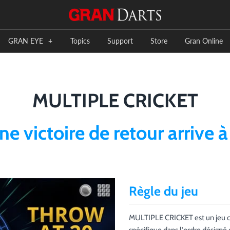
GRAN EYE
+
Topics
Support
Store
Gran Online
MULTIPLE CRICKET
e victoire de retour arrive à
Règle du jeu
MULTIPLE CRICKET est un jeu co