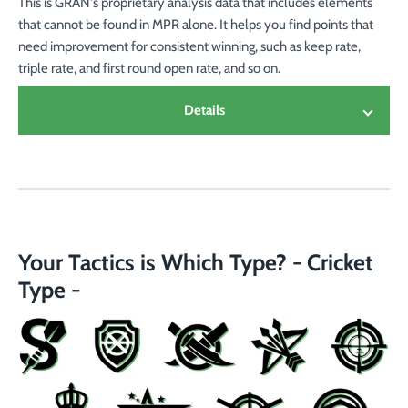
This is GRAN's proprietary analysis data that includes elements
that cannot be found in MPR alone. It helps you find points that
need improvement for consistent winning, such as keep rate,
triple rate, and first round open rate, and so on.
Details
MPR :
Average number of marks per round
Best Stats :
Highest MPR among the latest 30
games
Win Game Round :
Number of rounds consumed in
winning games
Your Tactics is Which Type? - Cricket
Game Control :
Percentage of the won with never
Type -
be leaded the score against the opponent.
Comeback :
Percentage of come-from-behind
victories from a point differential of 100 or more
points.
Target Shoot :
Hit persentage in the unclosed area
Triple :
Number of throws divided by the