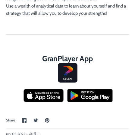
Use a wealth of analytical data to learn about yourself and find a
strategy that will allow you to develop your strengths!
GranPlayer App
Share
Share
Pin
Share
on
on
the
Facebook
Twitter
main
image
Juni 05, 2023 —
谷秀二