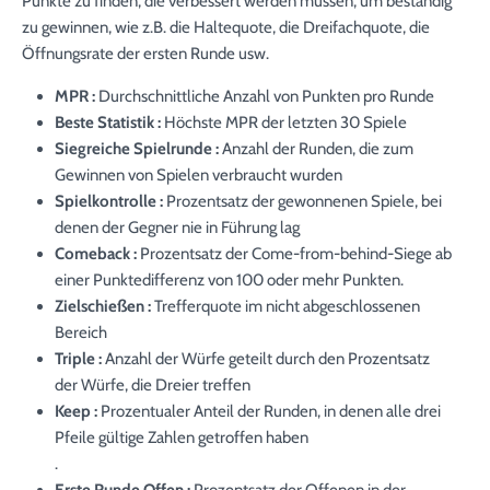
Punkte zu finden, die verbessert werden müssen, um beständig
zu gewinnen, wie z.B. die Haltequote, die Dreifachquote, die
Öffnungsrate der ersten Runde usw.
MPR :
Durchschnittliche Anzahl von Punkten pro Runde
Beste Statistik :
Höchste MPR der letzten 30 Spiele
Siegreiche Spielrunde :
Anzahl der Runden, die zum
Gewinnen von Spielen verbraucht wurden
Spielkontrolle :
Prozentsatz der gewonnenen Spiele, bei
denen der Gegner nie in Führung lag
Comeback :
Prozentsatz der Come-from-behind-Siege ab
einer Punktedifferenz von 100 oder mehr Punkten.
Zielschießen :
Trefferquote im nicht abgeschlossenen
Bereich
Triple :
Anzahl der Würfe geteilt durch den Prozentsatz
der Würfe, die Dreier treffen
Keep :
Prozentualer Anteil der Runden, in denen alle drei
Pfeile gültige Zahlen getroffen haben
.
Erste Runde Offen :
Prozentsatz der Offenen in der