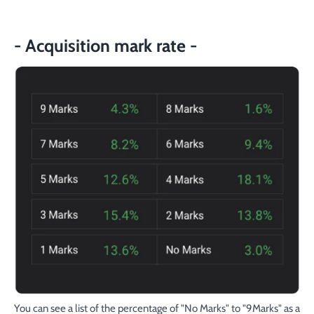
- Acquisition mark rate -
You can see a list of the percentage of "No Marks" to "9Marks" as a