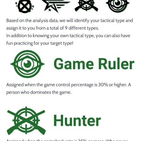
percentage of throws that hit triples
Keep :
Percentage of rounds in which all three darts
hit valid numbers.
Based on the analysis data, we will identify your tactical type and
First Round Open :
Percentage of Open in the first
assign it to you from a total of 9 different types.
round
In addition to knowing your own tactical type, you can also have
First Round Mark :
Average number of marks
fun practicing for your target type!
earned in the first round
White Horse :
Percentage of rounds in which White
Horse was awarded
3 in a Bed :
Percentage of rounds in which 3 in a Bed
was awarded
Assigned when the game control percentage is
30%
or higher. A
person who dominates the game.
*All calculated from the latest 30 games